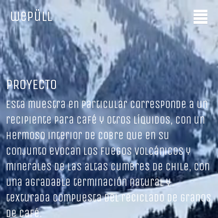
wepüll
PROYECTO
Esta muestra en particular corresponde a un
recipiente para café y otros líquidos, con un
hermoso interior de cobre que en su
conjunto evocan los fuegos volcánicos y
minerales de las altas cumbres de Chile, con
una agradable terminación natural y
texturada compuesta del reciclado de granos
de café.